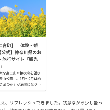
二宮町】｜体験・観
 【公式】神奈川県のお
・旅行サイト「観光
W」
大な富士山や相模湾を望む
妻山公園」。1月～2月は約
早咲き菜の花」が満開になり、
黄色の絨毯に覆われます。
分のプチハイキング。コース
が、はじめて...
見え、リフレッシュできました。残念ながら少し曇っ