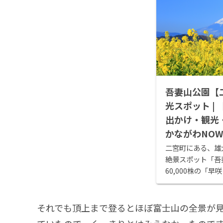
吾妻山公園【
光スポット |
出かけ・観光
かながわNO
二宮町にある、雄
絶景スポット「吾
60,000株の「
山頂付近の斜面が
山頂までは約20
はいくつかあります
それでも頂上まで登るとほぼ富士山の全景が