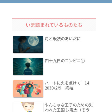
いま読まれているものたち
月と既読のあいだに
四十九日のコンビニ①
ハートに火を点けて 14
2030/2/9 終結
やんちゃな王子のための失
われた王国 1-颯太（そう