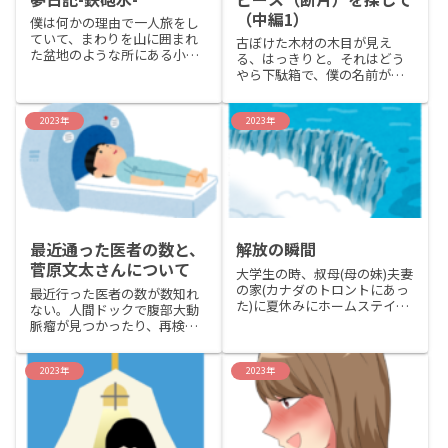
（中編1）
僕は何かの理由で一人旅をし
ていて、まわりを山に囲まれ
古ぼけた木材の木目が見え
た盆地のような所にある小さ
る、はっきりと。それはどう
な町のホテルに泊まってい
やら下駄箱で、僕の名前があ
た。そのホテルは湖水の透明
るような気がする。湿った木
度が高い事で知られている湖
と汗の匂い、3月の冷たい雨が
に面していて、ロビーからは
鉄筋の校舎に降り注ぎ、音に
2023年
2023年
その全体像を見ることができ
ならない優しい雨音が聞こえ
た。というのは、そのホテル
る。遊び疲れたはずの子供達
が町の風景に似合わない近未
は、なおにぎやかに廊下を駆
来的な構造をしていて、高層
けてゆ...
ビルと言っていい程の建物の
外壁は全て硬質ガラスで作ら
れていたからだ。
最近通った医者の数と、
解放の瞬間
菅原文太さんについて
大学生の時、叔母(母の妹)夫妻
の家(カナダのトロントにあっ
最近行った医者の数が数知れ
た)に夏休みにホームステイを
ない。人間ドックで腹部大動
していたんだけど、会うのも
脈瘤が見つかったり、再検査
初めてでかなり遠慮してい
でＣＴスキャンをしに行って
た。個室もなく英語しかでき
から色んな事が不安になって
ない従兄弟と同じ部屋に寝泊
きた。兄に話したら多少医学
2023年
2023年
まりしていて、言葉も通じな
の知識があるので腹部大動脈
いし従兄弟は僕が英語をでき
瘤があると脳にも動脈瘤がで
ないことを理解していなくて
きている可能性があると言わ
「なんで人の言うことを聞い
れ、また頸部に違和感もあっ