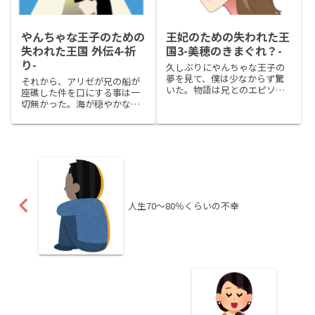
ていないんだ！」みたいな理
たこともあり脳神経外科でも
不尽なことを言われて、なか
検査を受ける事にした。
なか緊張感も取れないでい
た。
やんちゃな王子のための
王妃のための失われた王
失われた王国 外伝4-祈
国3-美穂のきまぐれ？-
り-
久しぶりにやんちゃな王子の
夢を見て、僕は少なからず驚
それから、アリゼが兄の船が
いた。物語は兄とのエピソー
座礁した件を口にする事は一
ドで終わりだと思っていたが
切無かった。海が穏やかな日
どうやらまだ続きがあったら
は漁に出かけ、帰ってからは
しい。夢で見たストーリーの
畑仕事に黙々と精を出し何事
背景に一体何があるのか？僕
もなかったかのように日々を
は仕事中に同僚の呼びかけに
過ごした。アイニにもお話を
も上の空で、その事をずっと
読んで聞かせたり、散歩に連
考え続...
れて行ったりしていつも通り
面倒も...
人生70～80％くらいの不幸