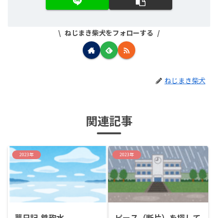
ねじまき柴犬をフォローする
ねじまき柴犬
関連記事
2023年
2023年
夢日記-鉄砲水-
ピース（断片）を探して