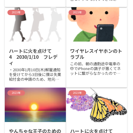
家（一部大学生の頃ま
で、突然、僕は半覚醒状態か
で） 埼玉県春日部市2.転
ら目覚めさせられた。自分が
職先が決まって結婚してから
何処にいて何をしていたのか
2023年
2023年
約10年間住んだマンション
分からなくなっていた。なん
埼玉県さいたま市緑区3.大学
とか意識を現実になじませよ
卒...
うと、手を何度か開いたり閉
じたりし...
ハートに火を点けて
ワイヤレスイヤホンのト
4 2030/1/10 フレデ
ラブル
ィ
この前、朝の通勤途中電車の
中でiPhoneの調子が悪くてネ
・2030年1月10日(木)解雇通知
ットに繋がらなかったので再
を受けてから3日後に僕は失業
起動をした。それでネットは
給付金の申請のため、地元の
繋がった安心していたら、ワ
ハローワークまで行った。コ
イヤレスのイヤホンから聞こ
ロナ渦が収束し世界経済もよ
える音が急に小さくなったの
うやく回復の兆しが見え始め
2023年
2023年
で「あれっと」思ってボリュ
てはいたが、ハローワークは
ームを上げたら、近くにい
相変わらず大勢の求職者達で
た...
あふれ、カオスのよう...
やんちゃな王子のための
ハートに火を点けて