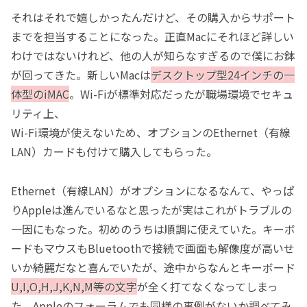
それはそれで嬉しかったんだけど、その購入からサポート
までを担当することになった。正直Macにそれほど詳しい
わけではないけれど、他の人が知らなすぎるので僕にお鉢
が回ってきた。新しいMacは
デスクトップ型24インチの一
体型のiMAC
。Wi-Fiが標準対応だったが職場環境でセキュ
リティ上、
Wi-Fi環境が使えないため、オプションのEthernet（有線
LAN）カードも付けて購入してもらった。
Ethernet（有線LAN）がオプションになるなんて、やっぱ
りAppleは進んでいるなと思ったが実はこれがトラブルの
一因にもなった。初めのうちは順調に使えていた。キーボ
ードもマウスもBluetoothで接続で画面も解像度が高いせ
いか綺麗だなと喜んでいたが、途中からなんとキーボード
U,I,O,H,J,K,N,M等の文字
が全く打てなくなってしまっ
た。Appleのフォーラムでも同様の事例がないか調べてみ