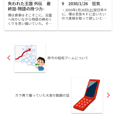
失われた王国 外伝 最
9 2030/1/26 狂気
終話-物語の持つ力-
・2030年1月26日(土)翌日早々
に、僕は至急キドに会いたい
僕は食事はそこそこに、浴室
ので連絡を取って欲しいとフ
へ向かいながら物語の締めく
ロントに伝えた。フロントの
くりを思い描いていた。それ
女性からは、いつもようにと
は偉大なる豪商、イルファン
ても感じの良い笑顔で「スケ
のその後の命運についてだ。
ジュールを確認しますので部
目を開くと、そこには見知ら
屋でお待ちください。」と言
ぬ萱葺き屋根の天井があっ
われた。キドは午後にな...
た。さっきまで弟のヒースの
叫び声のようなものが聞こえ
ていた気...
昨今の昭和ブームについて
ガラ携で撮っていた大昔の動画の話