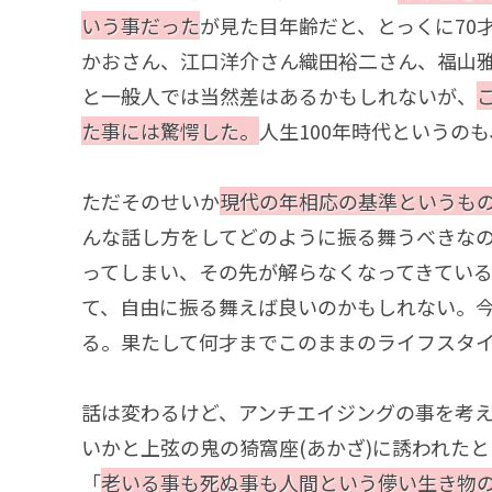
いう事だった
が見た目年齢だと、とっくに70
かおさん、江口洋介さん織田裕二さん、福山
と一般人では当然差はあるかもしれないが、
た事には驚愕した。
人生100年時代というの
ただそのせいか
現代の年相応の基準というも
んな話し方をしてどのように振る舞うべきなの
ってしまい、その先が解らなくなってきてい
て、自由に振る舞えば良いのかもしれない。
る。果たして何才までこのままのライフスタ
話は変わるけど、アンチエイジングの事を考
いかと上弦の鬼の猗窩座(あかざ)に誘われたと
「
老いる事も死ぬ事も人間という儚い生き物の