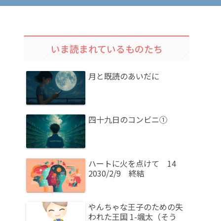
いま読まれているものたち
月と既読のあいだに
四十九日のコンビニ①
ハートに火を点けて 14
2030/2/9 終結
やんちゃな王子のための失
われた王国 1-颯太（そう