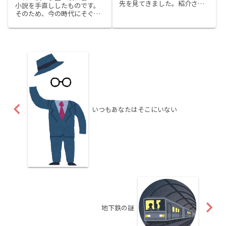
先を見てきました。紹介され
小説を手直ししたものです。
たのは神奈川県、静岡県、長
そのため、今の時代にそぐわ
野県の3県でしたが、まずは近
ない表現が多少出てきます
場の神奈川県の二宮町に行っ
が、ご了承ください。(^_^;)夜
てみることにしました。職場
の地下鉄というのは、2重の闇
がある横浜から電車で40分く
に覆われている。トンネルの
らいなので通勤圏内です。そ...
中は闇。電車が地上に出て
も、ネオンサインや天気の
良...
いつもあなたはそこにいない
地下鉄の謎