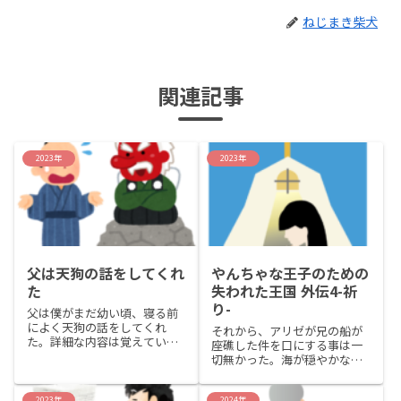
ねじまき柴犬
関連記事
2023年
2023年
父は天狗の話をしてくれ
やんちゃな王子のための
た
失われた王国 外伝4-祈
り-
父は僕がまだ幼い頃、寝る前
によく天狗の話をしてくれ
それから、アリゼが兄の船が
た。詳細な内容は覚えていな
座礁した件を口にする事は一
いけど、概要としては天狗が
切無かった。海が穏やかな日
子供を山の中などにさらって
は漁に出かけ、帰ってからは
いってしまう話だった。当時
畑仕事に黙々と精を出し何事
は僕はまだ3歳くらいだったの
2023年
2024年