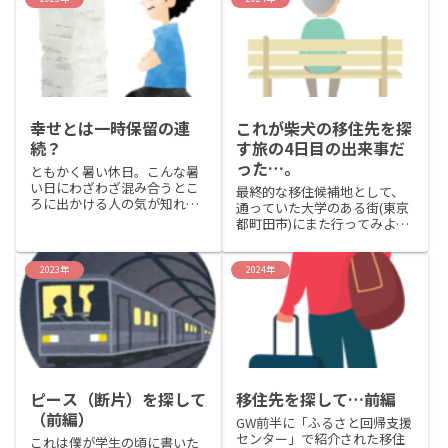
もなかったかのように日々を
で、おそらく最古の記憶の一
過ごした。アイニにもお話を
つになる。
読んで聞かせたり、散歩に連
れて行ったりしていつも通り
面倒も...
幸せとは一時保留の連
これが柴犬の移住先を探
続？
す旅の4日目の出来事だ
った…。
ともかく暑い休日。こんな暑
い日にわざわざ混み合うとこ
最終的な移住候補地として、
ろに出かける人の気が知れな
通っていた大学のある街(東京
い。あくまでも主観なので、
都町田市)にまた行ってみよう
気を悪くしないで欲しいがこ
と思った。今日は本当はジム
ういう日は、クーラーの効い
に行く日だったが、たまには
た部屋で何でもないような事
ルーティンを変えてみた。昨
2023年
2024年
をするに限ると思う。部屋の
日、鬼滅の刃を衝動的に読み
片付けとか掃除をしているの
たくなって夜更かしをしてし
が一番...
まった事(^_^;)、小雨交...
ピース（断片）を探して
移住先を探して…前編
（前編）
GW前半に「ふるさと回帰支援
センター」で紹介された移住
これは僕が学生の頃に書いた